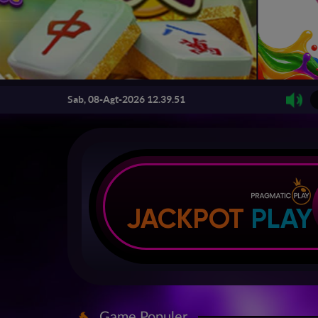
Sab, 08-Agt-2026 12.39.51
Pemeliharaan Terjadwal: PP Virtual Spo
JACKPOT
PLAY
Game Populer