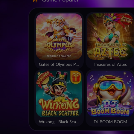
Gates of Olympus POP
Treasures of Aztec
Wukong - Black Scatter
DJ BOOM BOOM