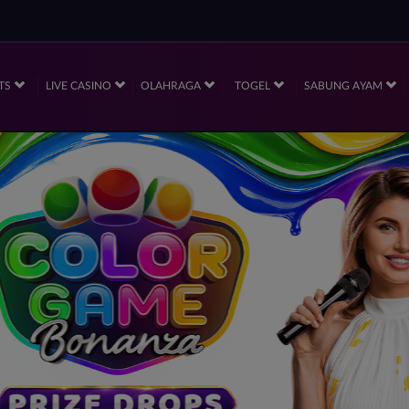
TS
LIVE CASINO
OLAHRAGA
TOGEL
SABUNG AYAM