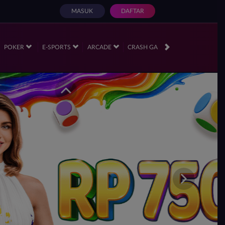
MASUK
DAFTAR
POKER
E-SPORTS
ARCADE
CRASH GAME
RACE