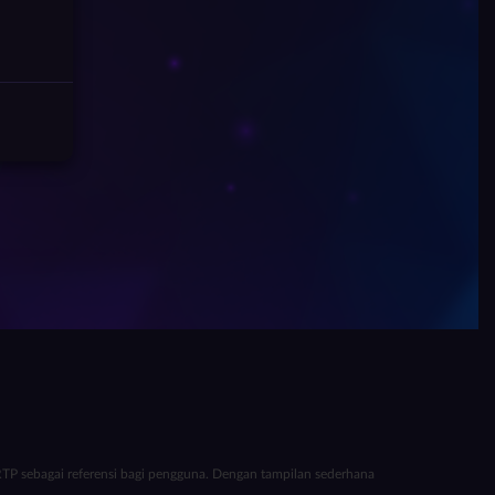
TP sebagai referensi bagi pengguna. Dengan tampilan sederhana