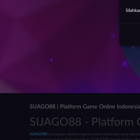
Silahka
SIJAGO88 | Platform Game Online Indonesi
SIJAGO88 - Platform 
SIJAGO88
merupakan platform game online Indonesia yang menyedi
dan navigasi yang mudah digunakan, SIJAGO88 menghadirkan akse