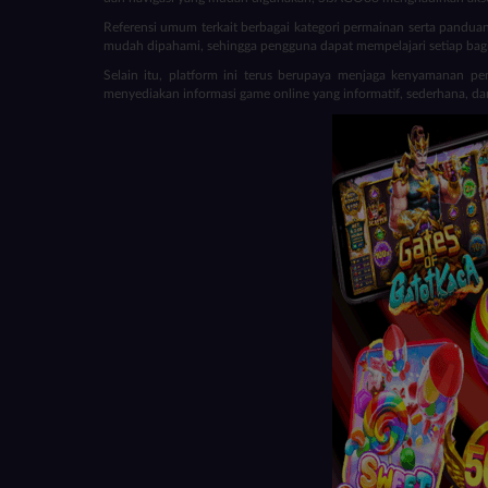
Referensi umum terkait berbagai kategori permainan serta pandua
mudah dipahami, sehingga pengguna dapat mempelajari setiap bagia
Selain itu, platform ini terus berupaya menjaga kenyamanan 
menyediakan informasi game online yang informatif, sederhana, d