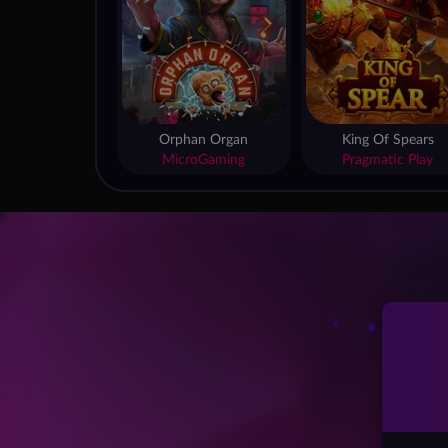
Orphan Organ
King Of Spears
MicroGaming
Pragmatic Play