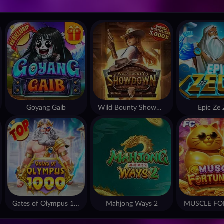
Goyang Gaib
Wild Bounty Showdown
Epic Ze
Gates of Olympus 1000
Mahjong Ways 2