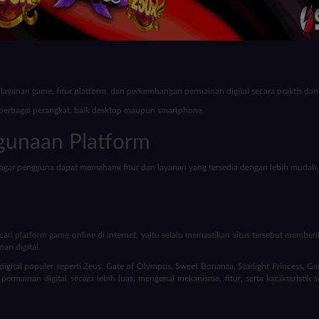
layanan game, fitur platform, dan perkembangan permainan digital secara praktis d
 berbagai perangkat, baik desktop maupun smartphone.
gunaan Platform
ar pengguna dapat memahami fitur dan layanan yang tersedia dengan lebih mudah.
i platform game online di internet, yaitu selalu memastikan situs tersebut member
n digital.
ital populer seperti Zeus, Gate of Olympus, Sweet Bonanza, Starlight Princess, Gatot
rmainan digital secara lebih luas, mengenal mekanisme, fitur, serta karakteristik