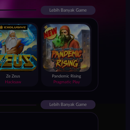
Lebih Banyak Game
Ze Zeus
Pandemic Rising
Hacksaw
Pragmatic Play
Lebih Banyak Game