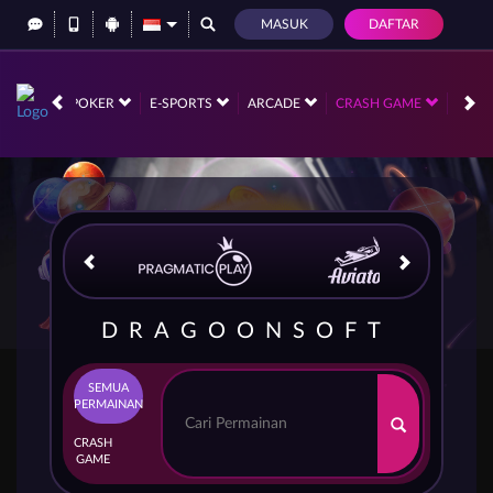
MASUK
DAFTAR
 AYAM
POKER
E-SPORTS
ARCADE
CRASH GAME
RAC
DRAGOONSOFT
SEMUA
PERMAINAN
CRASH
GAME