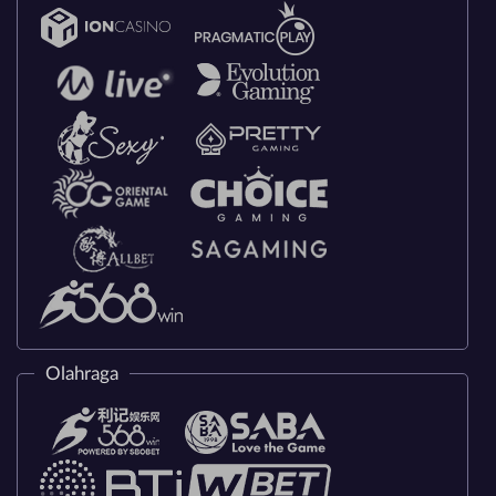
Olahraga