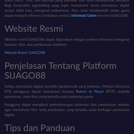
Gatot Kaca, Thor, dan lainnya yang memiliki fitur serta karakteristik berbeda.
Bagi komunitas jagobetting yang ingin memahami dunia permainan digital
secara lebih luas, mengenal mekanisme, fitur, serta karakteristik setiap game
dapat menjadi referensi tambahan melalui
Informasi Game
bersama SIJAGO88.
Website Resmi
Website resmi SIJAGO88 dapat digunakan sebagai sumber informasi mengenai
layanan, fitur, dan pembaruan platform:
Website Resmi SIJAGO88
Penjelasan Tentang Platform
SIJAGO88
Setiap permainan digital memiliki karakteristik yang berbeda. Melalui informasi
RTP, pengguna dapat memahami konsep
Return to Player
(RTP), statistik
permainan, serta fitur yang tersedia pada beberapa game.
Pengguna dapat mengikuti perkembangan informasi dan pembaruan terbaru
agar memahami fitur serta perubahan yang tersedia pada berbagai permainan
digital.
Tips dan Panduan