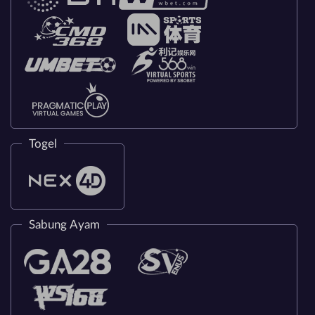
Togel
Sabung Ayam