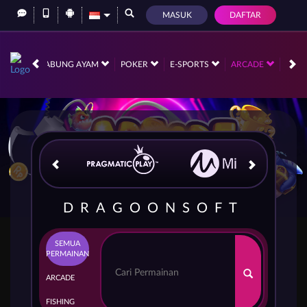
MASUK
DAFTAR
OGEL
SABUNG AYAM
POKER
E-SPORTS
ARCADE
CRA
DRAGOONSOFT
SEMUA
PERMAINAN
ARCADE
FISHING