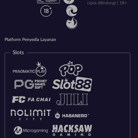
cipta dilindungi | 18+
Platform Penyedia Layanan
Slots