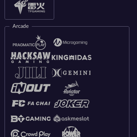
Arcade