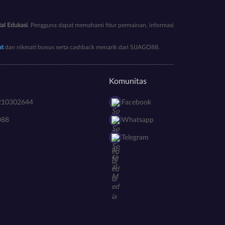
al Edukasi
. Pengguna dapat memahami fitur permainan, informasi
at
dan nikmati bonus serta cashback menarik dari SIJAGO88.
n
Komunitas
210302644
Facebook
O88
Whatsapp
Telegram