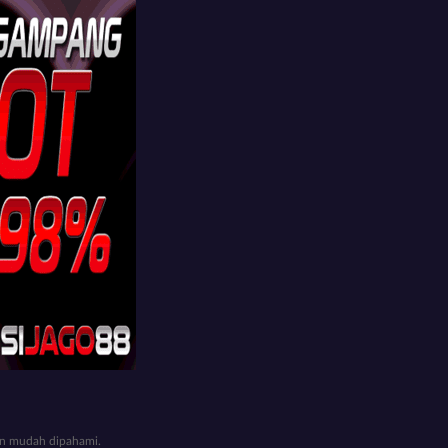
dan mudah dipahami.