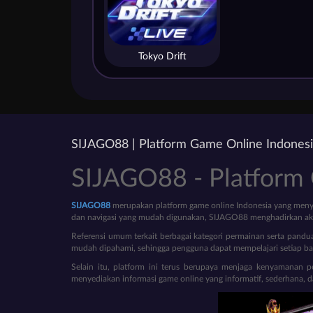
Tokyo Drift
SIJAGO88 | Platform Game Online Indones
SIJAGO88 - Platform
SIJAGO88
merupakan platform game online Indonesia yang menyed
dan navigasi yang mudah digunakan, SIJAGO88 menghadirkan aks
Referensi umum terkait berbagai kategori permainan serta pandu
mudah dipahami, sehingga pengguna dapat mempelajari setiap bag
Selain itu, platform ini terus berupaya menjaga kenyamanan
menyediakan informasi game online yang informatif, sederhana, 