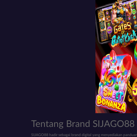
Tentang Brand SIJAGO88
SIJAGO88 hadir sebagai brand digital yang menyediakan panduan,