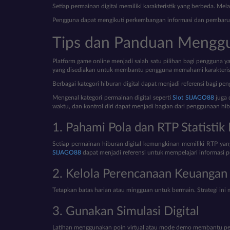
Setiap permainan digital memiliki karakteristik yang berbeda. M
Pengguna dapat mengikuti perkembangan informasi dan pembaruan 
Tips dan Panduan Mengg
Platform game online menjadi salah satu pilihan bagi pengguna ya
yang disediakan untuk membantu pengguna memahami karakteristik
Berbagai kategori hiburan digital dapat menjadi referensi bagi p
Mengenal kategori permainan digital seperti
Slot SIJAGO88
juga 
waktu, dan kontrol diri dapat menjadi bagian dari penggunaan hib
1. Pahami Pola dan RTP Statistik
Setiap permainan hiburan digital kemungkinan memiliki RTP yan
SIJAGO88
dapat menjadi referensi untuk mempelajari informasi p
2. Kelola Perencanaan Keuanga
Tetapkan batas harian atau mingguan untuk bermain. Strategi ini
3. Gunakan Simulasi Digital
Latihan menggunakan poin virtual atau mode demo membantu peng