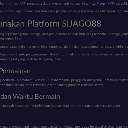
elalui informasi RTP, pengguna dapat memahami konsep
Return to Player
(RTP), statisti
terbaru agar memahami fitur serta perubahan yang tersedia pada berbagai permaina
unakan Platform SIJAGO88
ng ingin mengenal berbagai kategori permainan dan fitur yang tersedia. Berbagai jenis
 setiap fitur.
engguna yang ingin mengenal fitur, tampilan, dan mekanisme permainan secara lebih m
dapat membantu pengguna memahami fitur, mekanisme, serta karakteristik permainan 
uran digital yang lebih bertanggung jawab.
 Permainan
g berbeda. Memahami konsep RTP membantu pengguna mengenali informasi statistik d
ermainan secara lebih terstruktur tanpa menggunakan transaksi nyata.
n dan Waktu Bermain
 mencegah keputusan impulsif dan memastikan hiburan tetap aman serta edukatif.
guna memahami mekanisme permainan digital, mencoba berbagai strategi, dan menge