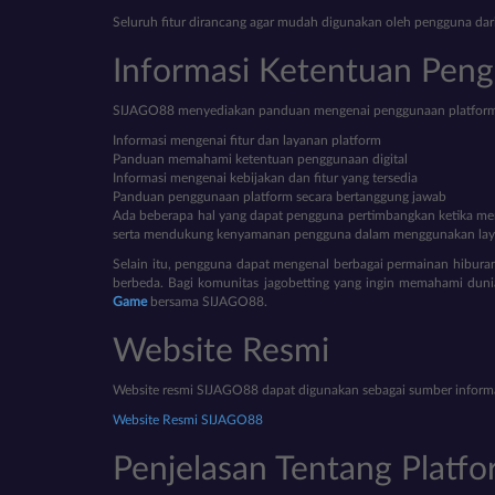
Seluruh fitur dirancang agar mudah digunakan oleh pengguna dar
Informasi Ketentuan Pen
SIJAGO88 menyediakan panduan mengenai penggunaan platform a
Informasi mengenai fitur dan layanan platform
Panduan memahami ketentuan penggunaan digital
Informasi mengenai kebijakan dan fitur yang tersedia
Panduan penggunaan platform secara bertanggung jawab
Ada beberapa hal yang dapat pengguna pertimbangkan ketika menc
serta mendukung kenyamanan pengguna dalam menggunakan layan
Selain itu, pengguna dapat mengenal berbagai permainan hiburan d
berbeda. Bagi komunitas jagobetting yang ingin memahami dunia 
Game
bersama SIJAGO88.
Website Resmi
Website resmi SIJAGO88 dapat digunakan sebagai sumber informas
Website Resmi SIJAGO88
Penjelasan Tentang Plat