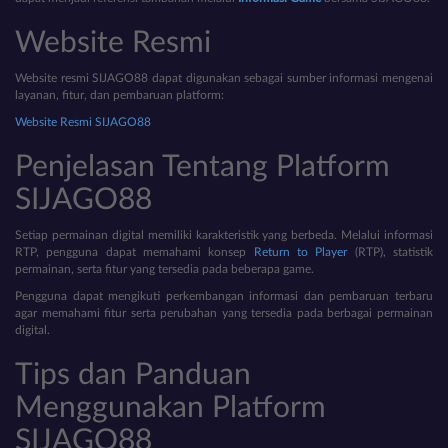
Website Resmi
Website resmi SIJAGO88 dapat digunakan sebagai sumber informasi mengenai
layanan, fitur, dan pembaruan platform:
Website Resmi SIJAGO88
Penjelasan Tentang Platform
SIJAGO88
Setiap permainan digital memiliki karakteristik yang berbeda. Melalui informasi
RTP, pengguna dapat memahami konsep
Return to Player
(RTP), statistik
permainan, serta fitur yang tersedia pada beberapa game.
Pengguna dapat mengikuti perkembangan informasi dan pembaruan terbaru
agar memahami fitur serta perubahan yang tersedia pada berbagai permainan
digital.
Tips dan Panduan
Menggunakan Platform
SIJAGO88