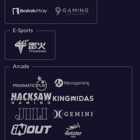
E-Sports
Arcade