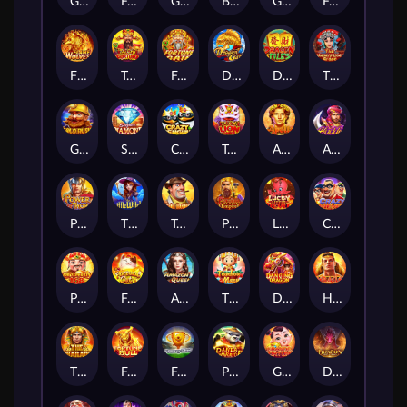
Golden Wuzetian
Fafafa
Great Wealth
Blossom of Fortune
God Of Fortune
Fortune Koi
Flame Wolves
Taichi Fortuna
Fortune Gate
Dragon Gate
Dragon Tiles
The Unsurpassed Grace
Gold Rush
Super Diamond
Crazy Penguin
Taichi Lion Dance
Apollo
Aladdin
Power Of Thor
The LIttle Witch
Train Robber
Persian Empire
Lucky Little Devil
Crazy Thieves
Prosperity 168
Fortune Cat
Amazon Queen
Tianhou Mazu
Dancing Dragon
Heracles
The Pharaoh
Fortune Bull
Frenzyshot
Panda Warrior
Grande Fortune
Dragon Treasure