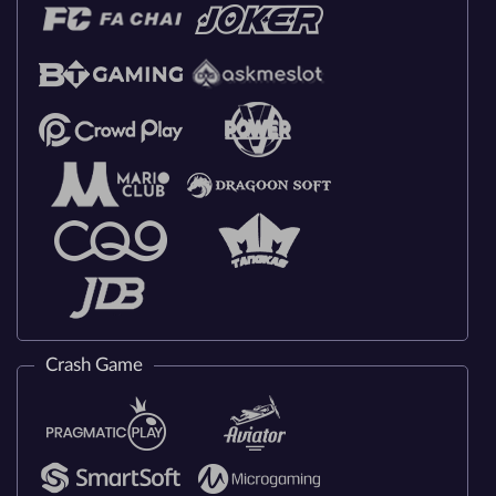
Crash Game