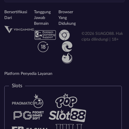
Bersertifikasi
Tanggung
Browser
Dari
Jawab
Yang
Bermain
Didukung
©2026 SIJAGO88. Hak
cipta dilindungi | 18+
Platform Penyedia Layanan
Slots