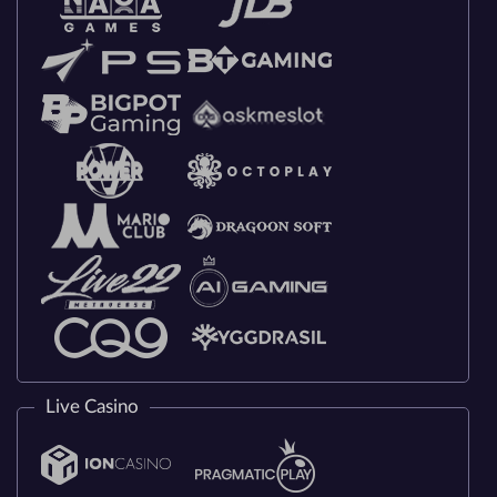
Live Casino