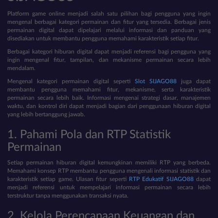
Platform game online menjadi salah satu pilihan bagi pengguna yang ingin
mengenal berbagai kategori permainan dan fitur yang tersedia. Berbagai jenis
permainan digital dapat dipelajari melalui informasi dan panduan yang
disediakan untuk membantu pengguna memahami karakteristik setiap fitur.
Berbagai kategori hiburan digital dapat menjadi referensi bagi pengguna yang
ingin mengenal fitur, tampilan, dan mekanisme permainan secara lebih
mendalam.
Mengenal kategori permainan digital seperti
Slot SIJAGO88
juga dapat
membantu pengguna memahami fitur, mekanisme, serta karakteristik
permainan secara lebih baik. Informasi mengenai strategi dasar, manajemen
waktu, dan kontrol diri dapat menjadi bagian dari penggunaan hiburan digital
yang lebih bertanggung jawab.
1. Pahami Pola dan RTP Statistik
Permainan
Setiap permainan hiburan digital kemungkinan memiliki RTP yang berbeda.
Memahami konsep RTP membantu pengguna mengenali informasi statistik dan
karakteristik setiap game. Ulasan fitur seperti
RTP Edukatif SIJAGO88
dapat
menjadi referensi untuk mempelajari informasi permainan secara lebih
terstruktur tanpa menggunakan transaksi nyata.
2. Kelola Perencanaan Keuangan dan