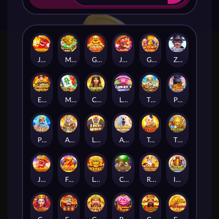
Jalapeno
MahJong Gold 2
Golden Maitreya Buddha
Jalapeno 2
Golden Fuwa
Zorro
Emperor Auspicious
Mahjong Infinity
Cleopatra
Lucky Wheel Deluxe
The King Of Olympus
Pirate Attack
Poseidon
Almighty Zeus
Lucky Wheel
Arctic King
Taichi Boy
Three Kings
Jalapeno Burst
Fever 777
Legend of Aztec
Caribbean Treasure
Royale Expedition
Ice Age Mammoths