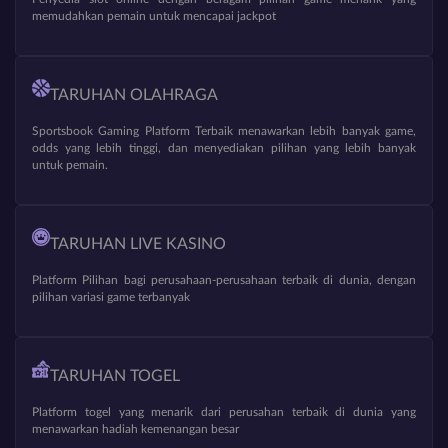
memudahkan pemain untuk mencapai jackpot
TARUHAN OLAHRAGA
Sportsbook Gaming Platform Terbaik menawarkan lebih banyak game,
odds yang lebih tinggi, dan menyediakan pilihan yang lebih banyak
untuk pemain.
TARUHAN LIVE KASINO
Platform Pilihan bagi perusahaan-perusahaan terbaik di dunia, dengan
pilihan variasi game terbanyak
TARUHAN TOGEL
Platform togel yang menarik dari perusahan terbaik di dunia yang
menawarkan hadiah kemenangan besar