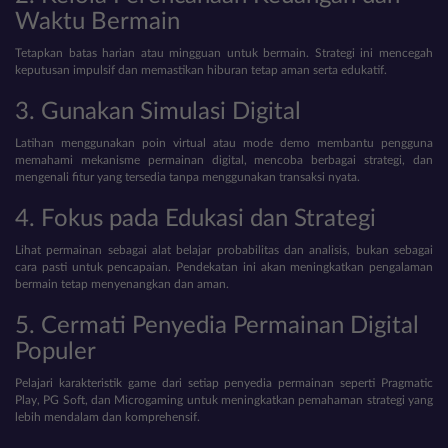
Waktu Bermain
Tetapkan batas harian atau mingguan untuk bermain. Strategi ini mencegah
keputusan impulsif dan memastikan hiburan tetap aman serta edukatif.
3. Gunakan Simulasi Digital
Latihan menggunakan poin virtual atau mode demo membantu pengguna
memahami mekanisme permainan digital, mencoba berbagai strategi, dan
mengenali fitur yang tersedia tanpa menggunakan transaksi nyata.
4. Fokus pada Edukasi dan Strategi
Lihat permainan sebagai alat belajar probabilitas dan analisis, bukan sebagai
cara pasti untuk pencapaian. Pendekatan ini akan meningkatkan pengalaman
bermain tetap menyenangkan dan aman.
5. Cermati Penyedia Permainan Digital
Populer
Pelajari karakteristik game dari setiap penyedia permainan seperti Pragmatic
Play, PG Soft, dan Microgaming untuk meningkatkan pemahaman strategi yang
lebih mendalam dan komprehensif.