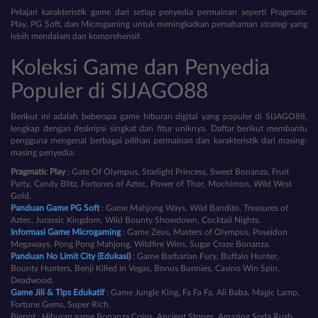
Pelajari karakteristik game dari setiap penyedia permainan seperti Pragmatic
Play, PG Soft, dan Microgaming untuk meningkatkan pemahaman strategi yang
lebih mendalam dan komprehensif.
Koleksi Game dan Penyedia
Populer di SIJAGO88
Berikut ini adalah beberapa game hiburan digital yang populer di SIJAGO88,
lengkap dengan deskripsi singkat dan fitur uniknya. Daftar berikut membantu
pengguna mengenal berbagai pilihan permainan dan karakteristik dari masing-
masing penyedia:
Pragmatic Play
: Gate Of Olympus, Starlight Princess, Sweet Bonanza, Fruit
Party, Candy Blitz, Fortunes of Aztec, Power of Thor, Mochimon, Wild West
Gold.
Panduan Game PG Soft
: Game Mahjong Ways, Wild Bandito, Treasures of
Aztec, Jurassic Kingdom, Wild Bounty Showdown, Cocktail Nights.
Informasi Game Microgaming
: Game Zeus, Masters of Olympus, Poseidon
Megaways, Pong Pong Mahjong, Wildfire Wins, Sugar Craze Bonanza.
Panduan No Limit City (Edukasi)
: Game Barbarian Fury, Buffalo Hunter,
Bounty Hunters, Benji Killed in Vegas, Bonus Bunnies, Casino Win Spin,
Deadwood.
Game Jili & Tips Edukatif
: Game Jungle King, Fa Fa Fa, Ali Baba, Magic Lamp,
Fortune Gems, Super Rich.
Bigpot : Hiburan game Bonanza Coins, Ancient Stones, Amazing Soda Rush,