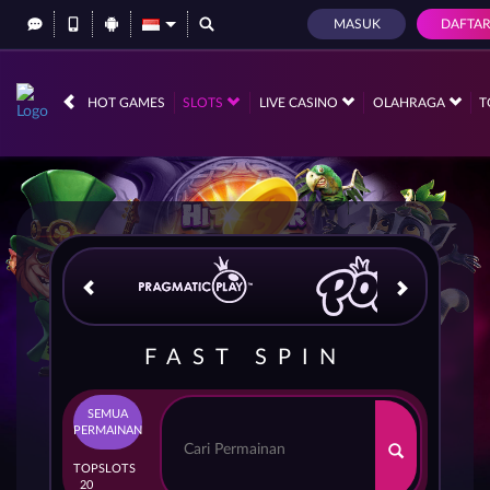
MASUK
DAFTA
IDR
12,688,519,
HOT GAMES
SLOTS
LIVE CASINO
OLAHRAGA
T
FAST SPIN
SEMUA
PERMAINAN
TOP
SLOTS
20