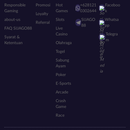
Responsible
Promosi
Hot
+628121
Faceboo
Gaming
Games
0302644
k
Loyalty
about-us
Slots
SIJAGO
Whatsa
Referral
88
pp
FAQ SIJAGO88
Live
Casino
Telegra
Syarat &
m
Ketentuan
Olahraga
Togel
Sabung
Ayam
Poker
E-Sports
Arcade
Crash
Game
Race