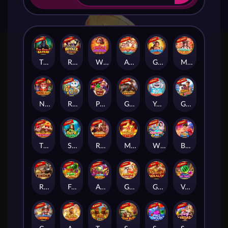
The Great Safari
Royale House
Wild Calavera
Adventure To The West
Golden Moon Empire
Mahjong Princess
Neko Riches
Royal Katt
Poker Ways
Gold Rush Cowboys
Yeti Boom
Goal Go Win
The Nutcrackers
Spirit of the Sea
Ranger Showdown
Mighty Sevens
Wild Wet Win
Boxing Fury
Roma
Fruits Mania
Alien Smash
Golden Horse Ride
God Of Wealth
Vegas Hot Fruit