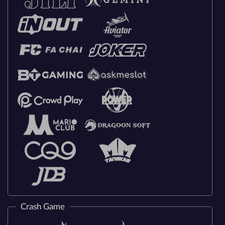
Crash Game