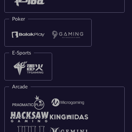
Poker
E-Sports
Arcade