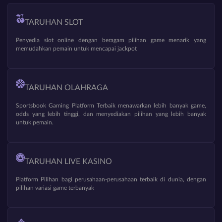
TARUHAN SLOT
Penyedia slot online dengan beragam pilihan game menarik yang
memudahkan pemain untuk mencapai jackpot
TARUHAN OLAHRAGA
Sportsbook Gaming Platform Terbaik menawarkan lebih banyak game,
odds yang lebih tinggi, dan menyediakan pilihan yang lebih banyak
untuk pemain.
TARUHAN LIVE KASINO
Platform Pilihan bagi perusahaan-perusahaan terbaik di dunia, dengan
pilihan variasi game terbanyak