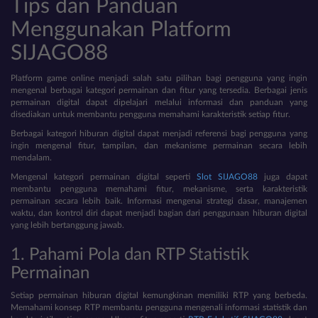
Tips dan Panduan
Menggunakan Platform
SIJAGO88
Platform game online menjadi salah satu pilihan bagi pengguna yang ingin
mengenal berbagai kategori permainan dan fitur yang tersedia. Berbagai jenis
permainan digital dapat dipelajari melalui informasi dan panduan yang
disediakan untuk membantu pengguna memahami karakteristik setiap fitur.
Berbagai kategori hiburan digital dapat menjadi referensi bagi pengguna yang
ingin mengenal fitur, tampilan, dan mekanisme permainan secara lebih
mendalam.
Mengenal kategori permainan digital seperti
Slot SIJAGO88
juga dapat
membantu pengguna memahami fitur, mekanisme, serta karakteristik
permainan secara lebih baik. Informasi mengenai strategi dasar, manajemen
waktu, dan kontrol diri dapat menjadi bagian dari penggunaan hiburan digital
yang lebih bertanggung jawab.
1. Pahami Pola dan RTP Statistik
Permainan
Setiap permainan hiburan digital kemungkinan memiliki RTP yang berbeda.
Memahami konsep RTP membantu pengguna mengenali informasi statistik dan