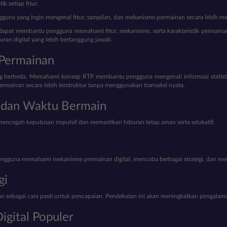
 setiap fitur.
engguna yang ingin mengenal fitur, tampilan, dan mekanisme permainan secara lebih m
dapat membantu pengguna memahami fitur, mekanisme, serta karakteristik permainan 
uran digital yang lebih bertanggung jawab.
 Permainan
g berbeda. Memahami konsep RTP membantu pengguna mengenali informasi statistik d
ermainan secara lebih terstruktur tanpa menggunakan transaksi nyata.
n dan Waktu Bermain
 mencegah keputusan impulsif dan memastikan hiburan tetap aman serta edukatif.
guna memahami mekanisme permainan digital, mencoba berbagai strategi, dan menge
gi
 bukan sebagai cara pasti untuk pencapaian. Pendekatan ini akan meningkatkan penga
igital Populer