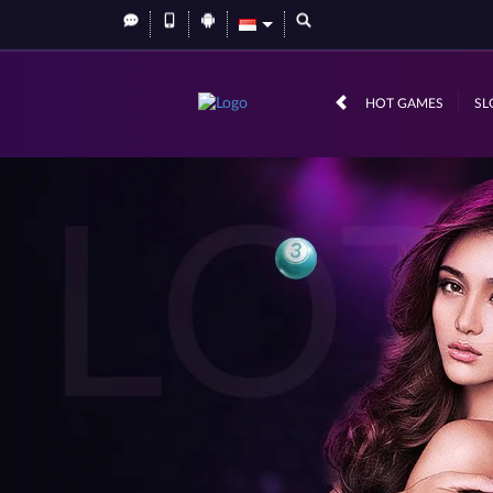
HOT GAMES
SL