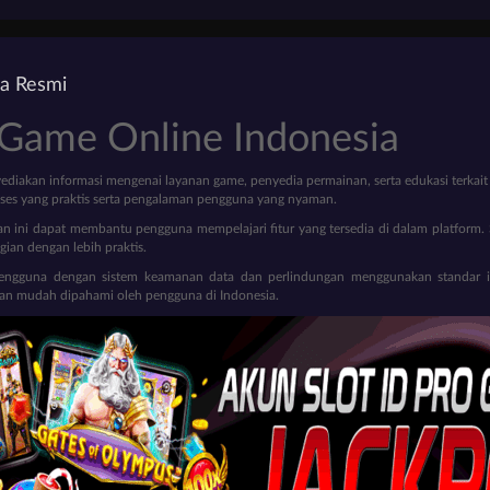
ia Resmi
 Game Online Indonesia
iakan informasi mengenai layanan game, penyedia permainan, serta edukasi terkait
es yang praktis serta pengalaman pengguna yang nyaman.
an ini dapat membantu pengguna mempelajari fitur yang tersedia di dalam platform
ian dengan lebih praktis.
 pengguna dengan sistem keamanan data dan perlindungan menggunakan standar i
dan mudah dipahami oleh pengguna di Indonesia.