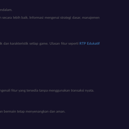
endalam.
secara lebih baik. Informasi mengenai strategi dasar, manajemen
an karakteristik setiap game. Ulasan fitur seperti
RTP Edukatif
nali fitur yang tersedia tanpa menggunakan transaksi nyata.
laman bermain tetap menyenangkan dan aman.