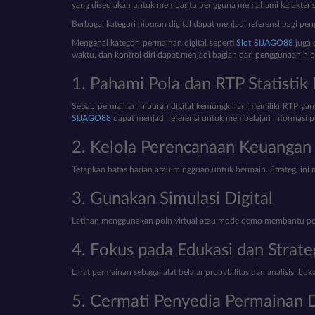
yang disediakan untuk membantu pengguna memahami karakteristik
Berbagai kategori hiburan digital dapat menjadi referensi bagi p
Mengenal kategori permainan digital seperti
Slot SIJAGO88
juga 
waktu, dan kontrol diri dapat menjadi bagian dari penggunaan hib
1. Pahami Pola dan RTP Statistik
Setiap permainan hiburan digital kemungkinan memiliki RTP yan
SIJAGO88
dapat menjadi referensi untuk mempelajari informasi p
2. Kelola Perencanaan Keuanga
Tetapkan batas harian atau mingguan untuk bermain. Strategi ini
3. Gunakan Simulasi Digital
Latihan menggunakan poin virtual atau mode demo membantu peng
4. Fokus pada Edukasi dan Strate
Lihat permainan sebagai alat belajar probabilitas dan analisis,
5. Cermati Penyedia Permainan D