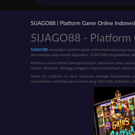
SIJAGO88 | Platform Game Online Indones
SIJAGO88 - Platform
SIJAGO88
merupakan platform game online Indonesia yang menyed
dan navigasi yang mudah digunakan, SIJAGO88 menghadirkan aks
Referensi umum terkait berbagai kategori permainan serta pandu
mudah dipahami, sehingga pengguna dapat mempelajari setiap bag
Selain itu, platform ini terus berupaya menjaga kenyamanan
menyediakan informasi game online yang informatif, sederhana, 