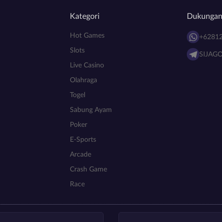
Kategori
Dukunga
Hot Games
+6281
Slots
SIJAG
Live Casino
Olahraga
Togel
Sabung Ayam
Poker
E-Sports
Arcade
Crash Game
Race