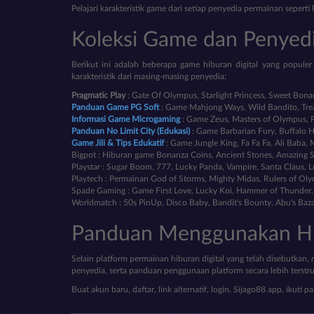
Pelajari karakteristik game dari setiap penyedia permainan sepe
Koleksi Game dan Penyed
Berikut ini adalah beberapa game hiburan digital yang popule
karakteristik dari masing-masing penyedia:
Pragmatic Play
: Gate Of Olympus, Starlight Princess, Sweet Bonan
Panduan Game PG Soft
: Game Mahjong Ways, Wild Bandito, Trea
Informasi Game Microgaming
: Game Zeus, Masters of Olympus, 
Panduan No Limit City (Edukasi)
: Game Barbarian Fury, Buffalo H
Game Jili & Tips Edukatif
: Game Jungle King, Fa Fa Fa, Ali Baba,
Bigpot : Hiburan game Bonanza Coins, Ancient Stones, Amazing Sod
Playstar : Sugar Boom, 777, Lucky Panda, Vampire, Santa Claus, L
Playtech : Permainan God of Storms, Mighty Midas, Rulers of Olym
Spade Gaming : Game First Love, Lucky Koi, Hammer of Thunder, 
Worldmatch : 50s PinUp, Disco Baby, Bandit's Bounty, Abu's Baza
Panduan Menggunakan Hibu
Selain platform permainan hiburan digital yang telah disebutkan, m
penyedia, serta panduan penggunaan platform secara lebih terstru
Buat akun baru, daftar, link alternatif, login, Sijago88 app, ikut