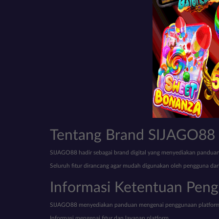
Tentang Brand SIJAGO88
SIJAGO88 hadir sebagai brand digital yang menyediakan panduan,
Seluruh fitur dirancang agar mudah digunakan oleh pengguna dar
Informasi Ketentuan Pen
SIJAGO88 menyediakan panduan mengenai penggunaan platform a
Informasi mengenai fitur dan layanan platform