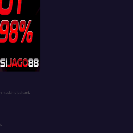
dan mudah dipahami.
h.