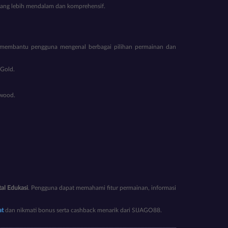
 yang lebih mendalam dan komprehensif.
kut membantu pengguna mengenal berbagai pilihan permainan dan
 Gold.
dwood.
al Edukasi
. Pengguna dapat memahami fitur permainan, informasi
at
dan nikmati bonus serta cashback menarik dari SIJAGO88.