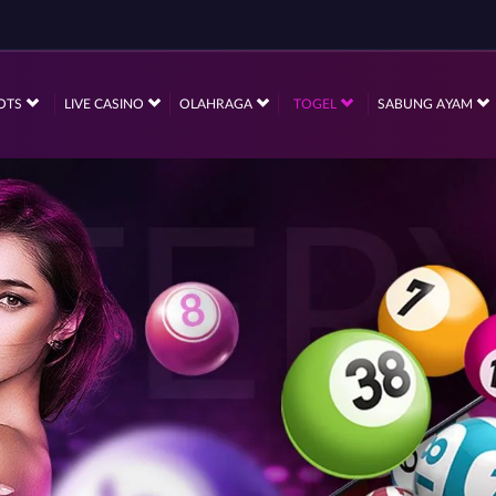
OTS
LIVE CASINO
OLAHRAGA
TOGEL
SABUNG AYAM