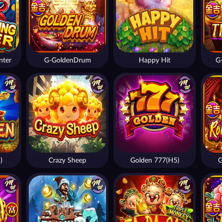
nter
G-GoldenDrum
Happy Hit
G-
)
Crazy Sheep
Golden 777(H5)
G