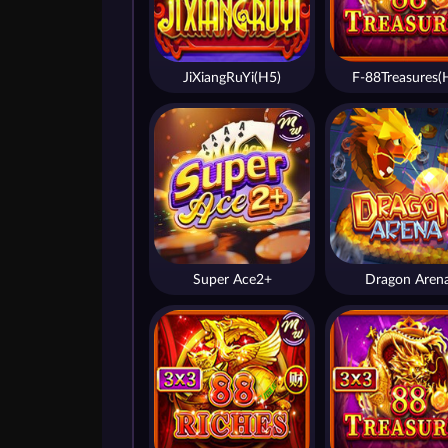
JiXiangRuYi(H5)
F-88Treasures(
Super Ace2+
Dragon Aren