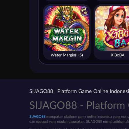
Water Margin(H5)
XiBoBA
SIJAGO88 | Platform Game Online Indones
SIJAGO88 - Platform
SIJAGO88
merupakan platform game online Indonesia yang menyed
dan navigasi yang mudah digunakan, SIJAGO88 menghadirkan aks