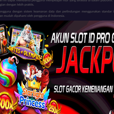
an ini dapat membantu pengguna mempelajari fitur yang tersedia di dalam platform
ian dengan lebih praktis.
 pengguna dengan sistem keamanan data dan perlindungan menggunakan standar i
dan mudah dipahami oleh pengguna di Indonesia.