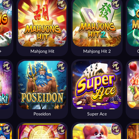
+
Mahjong Hit
Mahjong Hit 2
Poseidon
Super Ace