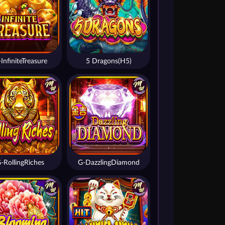
InfiniteTreasure
5 Dragons(H5)
-RollingRiches
G-DazzlingDiamond