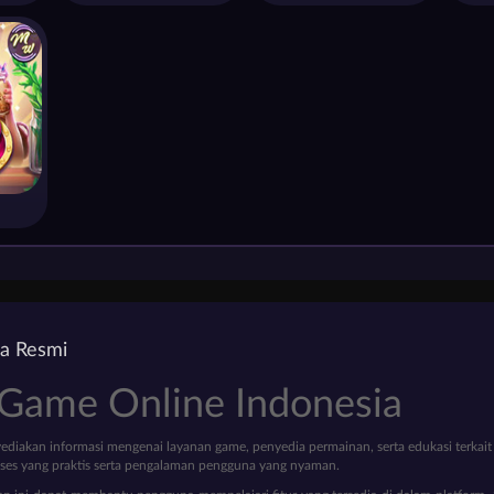
ia Resmi
 Game Online Indonesia
iakan informasi mengenai layanan game, penyedia permainan, serta edukasi terkait
es yang praktis serta pengalaman pengguna yang nyaman.