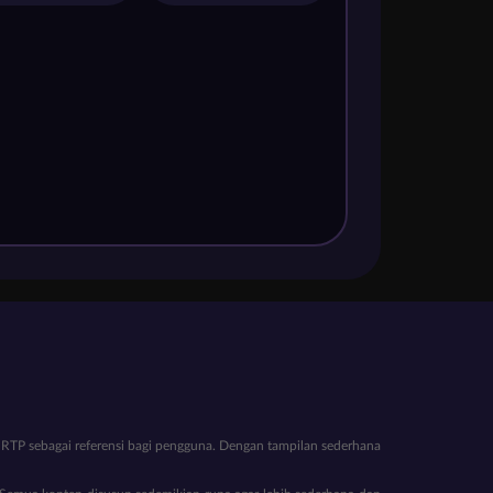
 RTP sebagai referensi bagi pengguna. Dengan tampilan sederhana