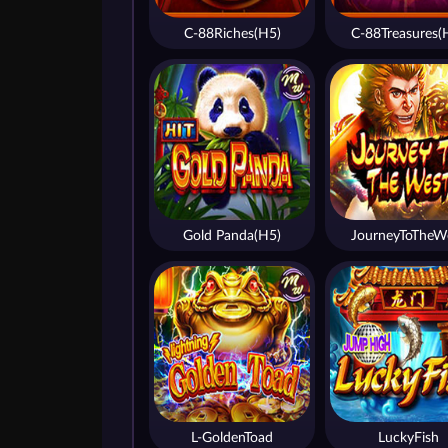
C-88Riches(H5)
C-88Treasures(
Gold Panda(H5)
JourneyToTheW
L-GoldenToad
LuckyFish