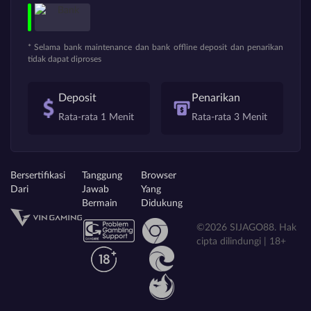
* Selama bank maintenance dan bank offline deposit dan penarikan
tidak dapat diproses
Deposit
Penarikan
Rata-rata 1 Menit
Rata-rata 3 Menit
Bersertifikasi
Tanggung
Browser
Dari
Jawab
Yang
Bermain
Didukung
©2026 SIJAGO88. Hak
cipta dilindungi | 18+