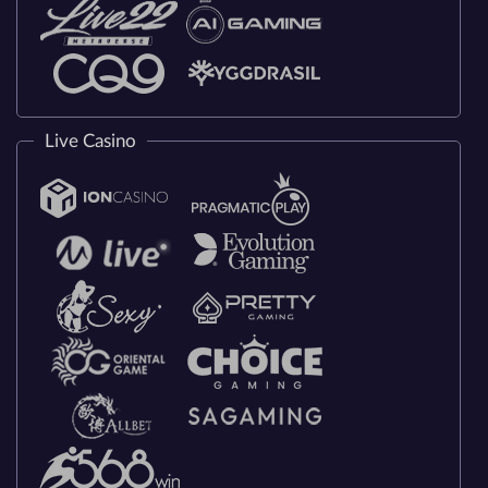
Live Casino