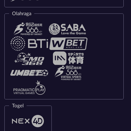
Olahraga
Togel