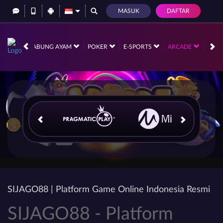
MASUK
DAFTAR
OGEL
SABUNG AYAM
POKER
E-SPORTS
ARCADE
CRA
SIJAGO88 | Platform Game Online Indonesia Resmi
SIJAGO88 - Platform