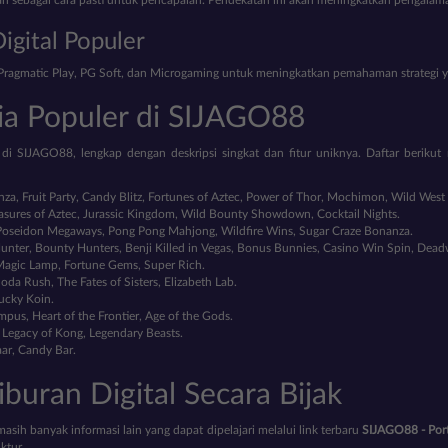
 bukan sebagai cara pasti untuk pencapaian. Pendekatan ini akan meningkatkan penga
igital Populer
rti Pragmatic Play, PG Soft, dan Microgaming untuk meningkatkan pemahaman strategi
ia Populer di SIJAGO88
r di SIJAGO88, lengkap dengan deskripsi singkat dan fitur uniknya. Daftar beri
za, Fruit Party, Candy Blitz, Fortunes of Aztec, Power of Thor, Mochimon, Wild West
sures of Aztec, Jurassic Kingdom, Wild Bounty Showdown, Cocktail Nights.
Poseidon Megaways, Pong Pong Mahjong, Wildfire Wins, Sugar Craze Bonanza.
unter, Bounty Hunters, Benji Killed in Vegas, Bonus Bunnies, Casino Win Spin, Dea
 Magic Lamp, Fortune Gems, Super Rich.
a Rush, The Fates of Sisters, Elizabeth Lab.
ucky Koin.
pus, Heart of the Frontier, Age of the Gods.
Legacy of Kong, Legendary Beasts.
ar, Candy Bar.
ran Digital Secara Bijak
asih banyak informasi lain yang dapat dipelajari melalui link terbaru
SIJAGO88 - Port
ktur.