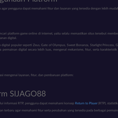
gar pengguna dapat memahami fitur dan layanan yang tersedia dengan lebih muda
ari platform game online di internet, yaitu selalu memastikan situs tersebut membe
an digital.
igital populer seperti Zeus, Gate of Olympus, Sweet Bonanza, Starlight Princess, Gato
permainan digital secara lebih luas, mengenal mekanisme, fitur, serta karakteristi
i mengenai layanan, fitur, dan pembaruan platform:
form SIJAGO88
elalui informasi RTP, pengguna dapat memahami konsep
Return to Player
(RTP), statisti
terbaru agar memahami fitur serta perubahan yang tersedia pada berbagai permaina