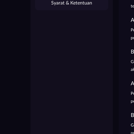
Syarat & Ketentuan
t
A
P
p
B
G
a
A
P
p
B
G
p