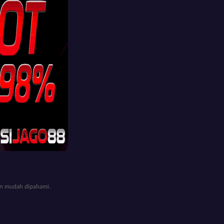
dan mudah dipahami.