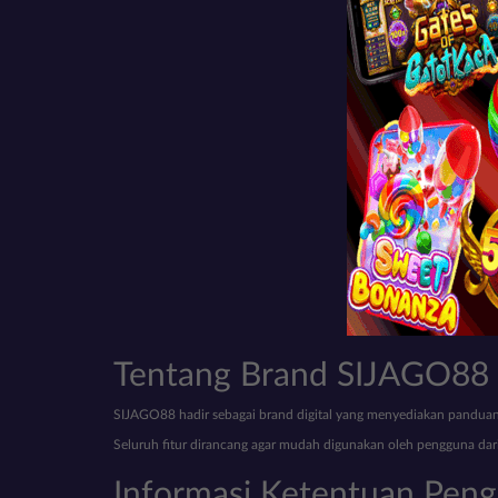
Tentang Brand SIJAGO88
SIJAGO88 hadir sebagai brand digital yang menyediakan panduan,
Seluruh fitur dirancang agar mudah digunakan oleh pengguna dar
Informasi Ketentuan Pen