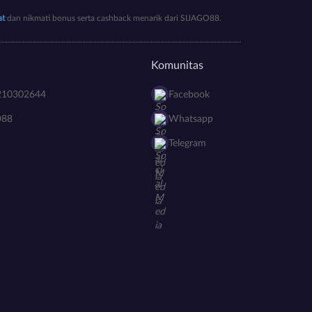
at
dan nikmati bonus serta cashback menarik dari SIJAGO88.
n
Komunitas
210302644
Facebook
O88
Whatsapp
Telegram