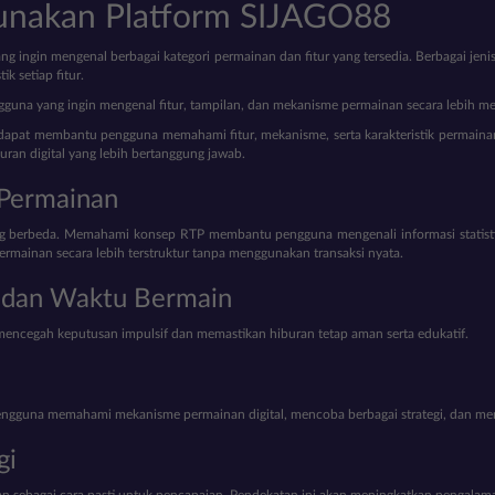
unakan Platform SIJAGO88
ng ingin mengenal berbagai kategori permainan dan fitur yang tersedia. Berbagai jenis
 setiap fitur.
engguna yang ingin mengenal fitur, tampilan, dan mekanisme permainan secara lebih m
dapat membantu pengguna memahami fitur, mekanisme, serta karakteristik permainan 
uran digital yang lebih bertanggung jawab.
 Permainan
g berbeda. Memahami konsep RTP membantu pengguna mengenali informasi statistik d
ermainan secara lebih terstruktur tanpa menggunakan transaksi nyata.
n dan Waktu Bermain
 mencegah keputusan impulsif dan memastikan hiburan tetap aman serta edukatif.
guna memahami mekanisme permainan digital, mencoba berbagai strategi, dan menge
gi