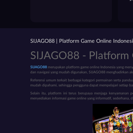
SIJAGO88 | Platform Game Online Indones
SIJAGO88 - Platform
SIJAGO88
merupakan platform game online Indonesia yang menyed
dan navigasi yang mudah digunakan, SIJAGO88 menghadirkan aks
Referensi umum terkait berbagai kategori permainan serta pandu
mudah dipahami, sehingga pengguna dapat mempelajari setiap bag
Selain itu, platform ini terus berupaya menjaga kenyamanan
menyediakan informasi game online yang informatif, sederhana, 