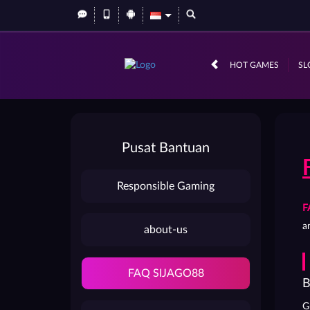
HOT GAMES
SL
Pusat Bantuan
Responsible Gaming
F
a
about-us
FAQ SIJAGO88
B
G