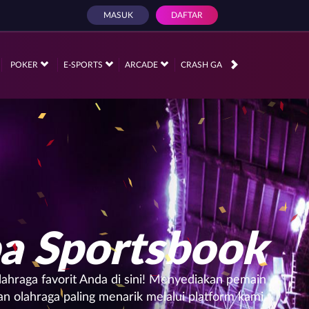
MASUK
DAFTAR
POKER
E-SPORTS
ARCADE
CRASH GAME
RACE
a Sportsbook
lahraga favorit Anda di sini! Menyediakan pemain
 olahraga paling menarik melalui platform kami.