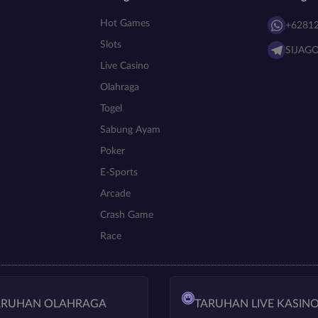
Hot Games
+6281
Slots
SIJAG
Live Casino
Olahraga
Togel
Sabung Ayam
Poker
E-Sports
Arcade
Crash Game
Race
ARUHAN OLAHRAGA
TARUHAN LIVE KASIN