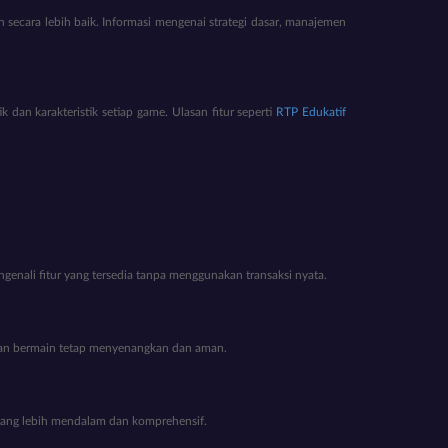
secara lebih baik. Informasi mengenai strategi dasar, manajemen
an karakteristik setiap game. Ulasan fitur seperti
RTP Edukatif
nali fitur yang tersedia tanpa menggunakan transaksi nyata.
laman bermain tetap menyenangkan dan aman.
 yang lebih mendalam dan komprehensif.