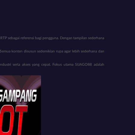
 RTP sebagai referensi bagi pengguna. Dengan tampilan sederhana
. Semua konten disusun sedemikian rupa agar lebih sederhana dan
ndustri serta akses yang cepat. Fokus utama SIJAGO88 adalah