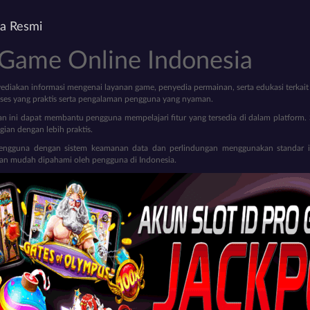
ia Resmi
 Game Online Indonesia
iakan informasi mengenai layanan game, penyedia permainan, serta edukasi terkait
es yang praktis serta pengalaman pengguna yang nyaman.
an ini dapat membantu pengguna mempelajari fitur yang tersedia di dalam platform
ian dengan lebih praktis.
 pengguna dengan sistem keamanan data dan perlindungan menggunakan standar i
dan mudah dipahami oleh pengguna di Indonesia.