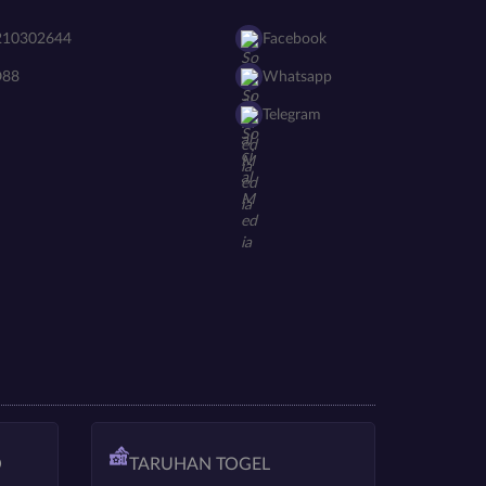
210302644
Facebook
O88
Whatsapp
Telegram
O
TARUHAN TOGEL