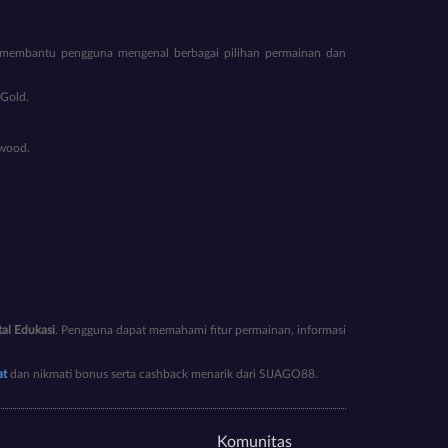
kut membantu pengguna mengenal berbagai pilihan permainan dan
 Gold.
dwood.
al Edukasi
. Pengguna dapat memahami fitur permainan, informasi
at
dan nikmati bonus serta cashback menarik dari SIJAGO88.
n
Komunitas